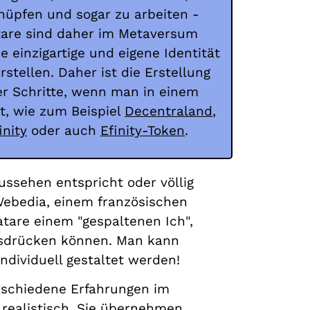
nüpfen und sogar zu arbeiten -
atare sind daher im Metaversum
ie einzigartige und eigene Identität
rstellen. Daher ist die Erstellung
er Schritte, wenn man in einem
 wie zum Beispiel
Decentraland
,
inity
oder auch
Efinity-Token
.
ussehen entspricht oder völlig
 Webedia, einem französischen
atare einem "gespaltenen Ich",
ausdrücken können. Man kann
ndividuell gestaltet werden!
rschiedene Erfahrungen im
realistisch. Sie übernehmen