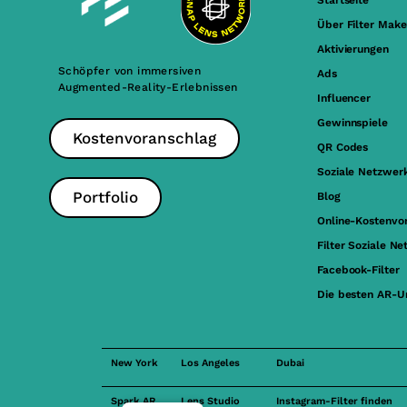
Startseite
Über Filter Make
Aktivierungen
Schöpfer von immersiven
Ads
Augmented-Reality-Erlebnissen
Influencer
Gewinnspiele
Kostenvoranschlag
QR Codes
Soziale Netzwer
Portfolio
Blog
Online-Kostenvo
Filter Soziale N
Facebook-Filter
Die besten AR-
New York
Los Angeles
Dubai
Spark AR
Lens Studio
Instagram-Filter finden