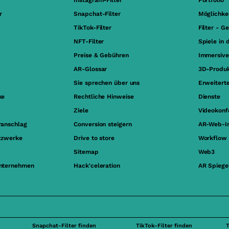
Instagram-Filter
Portfolio
r
Snapchat-Filter
Möglichke
TikTok-Filter
Filter - G
NFT-Filter
Spiele in 
Preise & Gebühren
Immersive
AR-Glossar
3D-Produk
Sie sprechen über uns
Erweiterte
ke
Rechtliche Hinweise
Dienste
Ziele
Videokonf
ranschlag
Conversion steigern
AR-Web-In
etzwerke
Drive to store
Workflow
Sitemap
Web3
Unternehmen
Hack'celeration
AR Spiege
Snapchat-Filter finden
TikTok-Filter finden