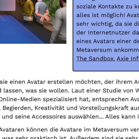
soziale Kontakte zu k
alles ist möglich! Av
sehr wichtig, da sie d
der Internetnutzer da
eines Avatars einer d
Metaversum ankommt,
The Sandbox
,
Axie Inf
ie einen Avatar erstellen möchten, der ihrem A
 lassen, was sie wollen. Laut einer Studie von
Online-Medien spezialisiert hat, entsprechen Av
, Begierden, Kreativität und Vorstellungskraft 
 und seine Accessoires auswählen... Alles kann i
Avataren können die Avatare im Metaversum ve
as sehr praktisch ist. Außerdem sind sie sehr 