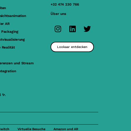
+32 474 230 766
iten
Über uns
esichtsanimation
der AR
 Packaging
tvisualisierung
Lookaar entdecken
 Realität
erenzen und Stream
tegration
l ✨.
Twitch
Virtuelle Besuche
Amazon und AR