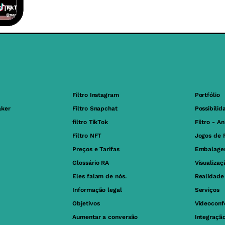
Filtro Instagram
Portfólio
aker
Filtro Snapchat
Possibilid
filtro TikTok
Filtro - A
Filtro NFT
Jogos de 
Preços e Tarifas
Embalage
Glossário RA
Visualiza
Eles falam de nós.
Realidad
Informação legal
Serviços
Objetivos
Videoconf
Aumentar a conversão
Integraçã