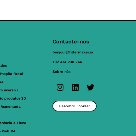
Contacte-nos
bonjour@filtermaker.io
+32 474 230 766
ades
Sobre nós
nimação Facial
RA
m imersiva
ção produtos 3D
Descobrir Lookaar
e Aumentada
erência e Fluxo
o Web RA