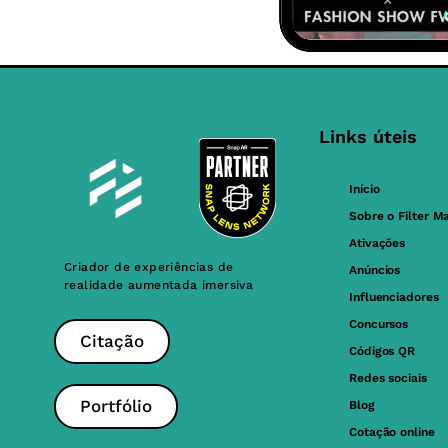
Links úteis
Início
Sobre o Filter M
Ativações
Criador de experiências de
Anúncios
realidade aumentada imersiva
Influenciadores
Concursos
Citação
Códigos QR
Redes sociais
Portfólio
Blog
Cotação online