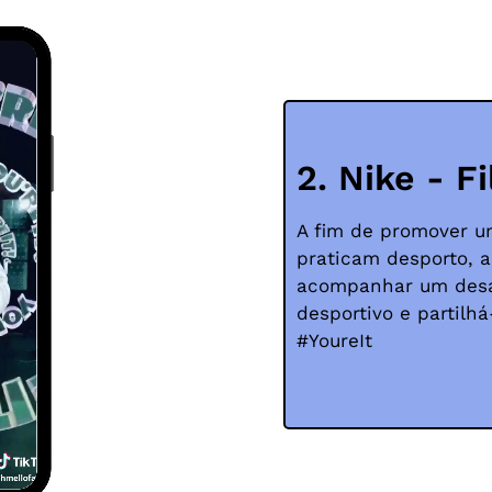
2. Nike - Fi
A fim de promover u
praticam desporto, a
acompanhar um desafi
desportivo e partilh
#YoureIt