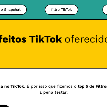
tro Snapchat
filtro TikTok
efeitos TikTok
oferecid
ca no TikTok
. É por isso que fizemos o
top 5 de
Filtr
a pena testar!