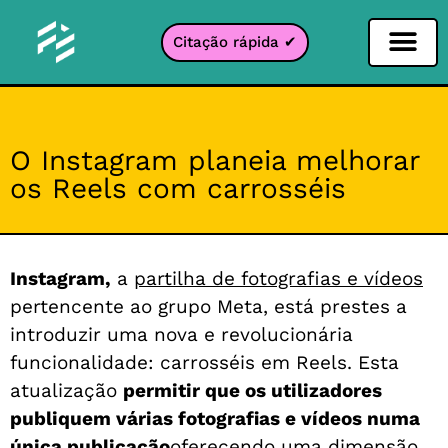
Citação rápida ✔
Filtro de Redes Sociais
Filtro Instagr
Filtro Snapcha
filtro TikTok
O Instagram planeia melhorar
os Reels com carrosséis
Instagram,
a
partilha de fotografias e vídeos
pertencente ao grupo Meta, está prestes a
introduzir uma nova e revolucionária
funcionalidade: carrosséis em Reels. Esta
atualização
permitir que os utilizadores
publiquem várias fotografias e vídeos numa
única publicação
oferecendo uma dimensão