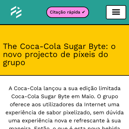
Citação rápida ✔
Filtro de Redes Sociais
Filtro Instagr
Filtro Snapcha
filtro TikTok
The Coca-Cola Sugar Byte: o
novo projecto de píxeis do
grupo
A Coca-Cola lançou a sua edição limitada
Coca-Cola Sugar Byte em Maio. O grupo
oferece aos utilizadores da Internet uma
experiência de sabor pixelizado, sem dúvida
uma experiência nova e refrescante à sua
maneira. Então, o que é esta nova bebida