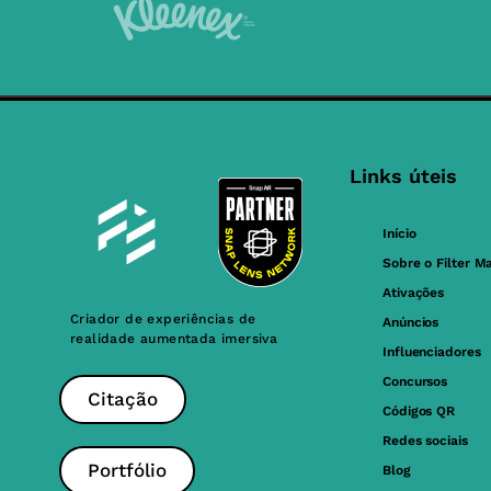
Links úteis
Início
Sobre o Filter M
Ativações
Criador de experiências de
Anúncios
realidade aumentada imersiva
Influenciadores
Concursos
Citação
Códigos QR
Redes sociais
Portfólio
Blog