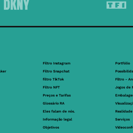
Filtro Instagram
Portfólio
aker
Filtro Snapchat
Possibilid
filtro TikTok
Filtro - A
Filtro NFT
Jogos de 
Preços e Tarifas
Embalage
Glossário RA
Visualiza
Eles falam de nós.
Realidad
Informação legal
Serviços
Objetivos
Videoconf