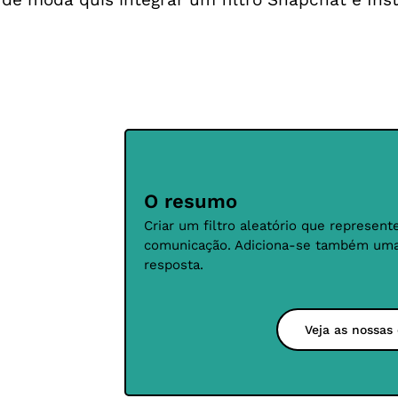
O resumo
Criar um filtro aleatório que represe
comunicação. Adiciona-se também uma
resposta.
Veja as nossas 