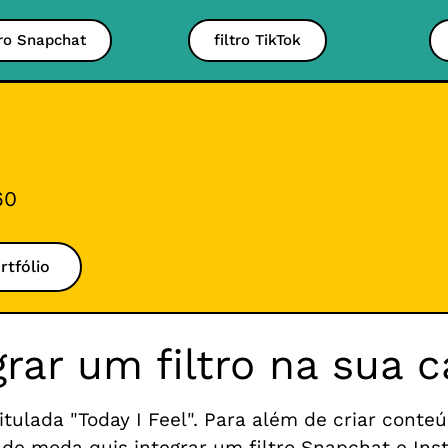
tro Snapchat
filtro TikTok
60
rtfólio
egrar um filtro na sua
lada "Today I Feel". Para além de criar conteúd
de moda quis integrar um filtro Snapchat e Ins