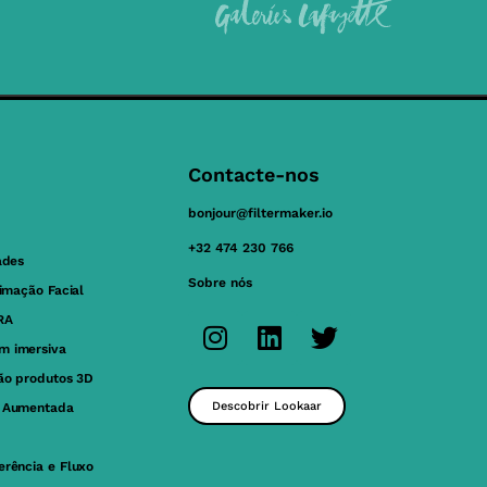
Contacte-nos
bonjour@filtermaker.io
+32 474 230 766
ades
Sobre nós
nimação Facial
RA
m imersiva
ção produtos 3D
Descobrir Lookaar
e Aumentada
erência e Fluxo