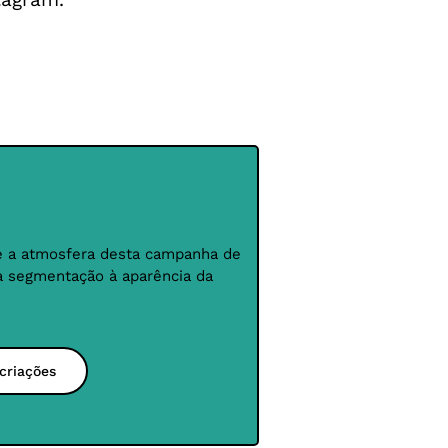
nte a atmosfera desta campanha de
 segmentação à aparência da
criações