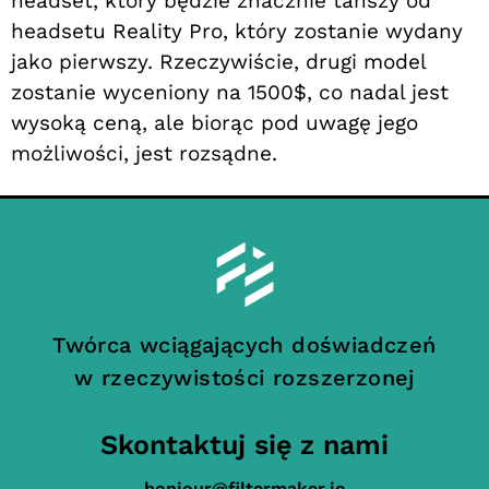
headset, który będzie znacznie tańszy od
headsetu Reality Pro, który zostanie wydany
jako pierwszy. Rzeczywiście, drugi model
zostanie wyceniony na 1500$, co nadal jest
wysoką ceną, ale biorąc pod uwagę jego
możliwości, jest rozsądne.
Twórca wciągających doświadczeń
w rzeczywistości rozszerzonej
Skontaktuj się z nami
bonjour@filtermaker.io