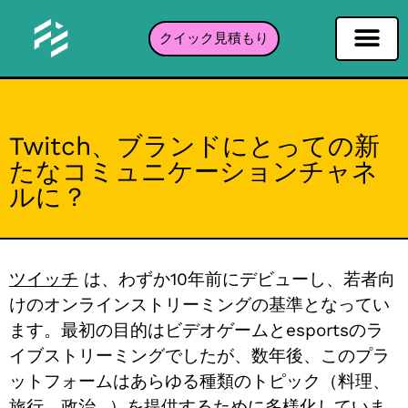
クイック見積もり
ソーシャルネットワーキングフィルタ
インスタグラムフィルター
Snapchatフィルター
TikTokフィルター
ポートフォリオ
Twitch、ブランドにとっての新
たなコミュニケーションチャネ
ルに？
ツイッチ
は、わずか10年前にデビューし、若者向
けのオンラインストリーミングの基準となってい
ます。最初の目的はビデオゲームとesportsのラ
イブストリーミングでしたが、数年後、このプラ
ットフォームはあらゆる種類のトピック（料理、
旅行、政治...）を提供するために多様化していま