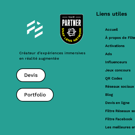
Liens utiles
Accueil
À propos de Filt
Activations
Créateur d’expériences immersives
Ads
en réalité augmentée
Influenceurs
Jeux concours
Devis
QR Codes
Réseaux sociaux
Portfolio
Blog
Devis en ligne
Filtre Réseaux s
Filtre Facebook
Les meilleures e