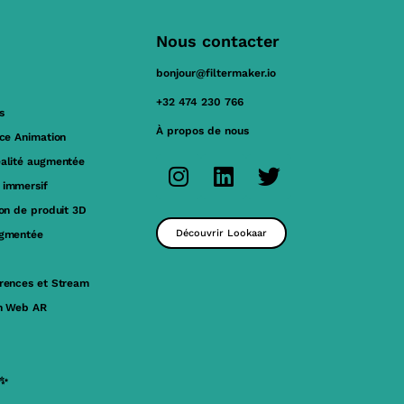
Nous contacter
bonjour@filtermaker.io
+32 474 230 766
s
À propos de nous
ace Animation
éalité augmentée
 immersif
ion de produit 3D
Découvrir Lookaar
ugmentée
érences et Stream
on Web AR
 ✨