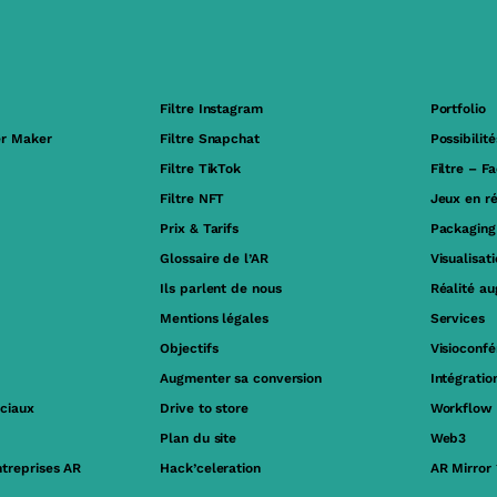
Filtre Instagram
Portfolio
er Maker
Filtre Snapchat
Possibilité
Filtre TikTok
Filtre – F
Filtre NFT
Jeux en r
Prix & Tarifs
Packaging
Glossaire de l’AR
Visualisat
Ils parlent de nous
Réalité a
Mentions légales
Services
Objectifs
Visioconf
Augmenter sa conversion
Intégrati
ociaux
Drive to store
Workflow
Plan du site
Web3
ntreprises AR
Hack’celeration
AR Mirror