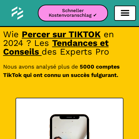
Schneller
Kostenvoranschlag ✔
Filter Soziale Netz
Instagram-Filter
Snapchat-Filter
TikTok-Filter
Wie
Percer sur TIKTOK
en
2024 ? Les
Tendances et
Conseils
des Experts Pro
Nous avons analysé plus de
5000 comptes
TikTok qui ont connu un succès fulgurant.