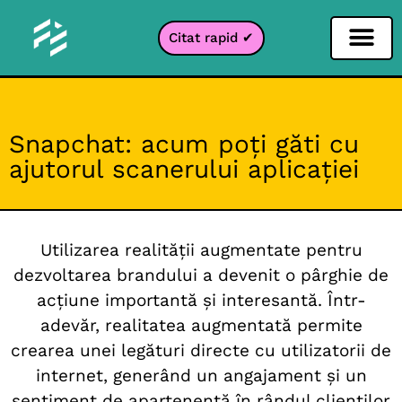
Citat rapid ✔
Filtru pentru rețele sociale
Filtru Instagr
Filtru Snapcha
Filtru TikTok
Snapchat: acum poți găti cu
ajutorul scanerului aplicației
Utilizarea realității augmentate pentru
dezvoltarea brandului a devenit o pârghie de
acțiune importantă și interesantă. Într-
adevăr, realitatea augmentată permite
crearea unei legături directe cu utilizatorii de
internet, generând un angajament și un
sentiment de apartenență în rândul clienților