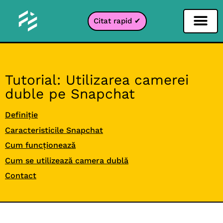
Citat rapid ✔
Filtru pentru rețele sociale
Filtru Instagr
Filtru Snapcha
Filtru TikTok
Tutorial: Utilizarea camerei
duble pe Snapchat
Definiție
Caracteristicile Snapchat
Cum funcționează
Cum se utilizează camera dublă
Contact