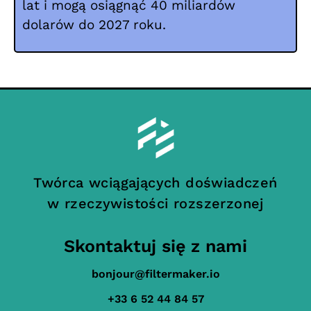
lat i mogą osiągnąć 40 miliardów
dolarów do 2027 roku.
Twórca wciągających doświadczeń
w rzeczywistości rozszerzonej
Skontaktuj się z nami
bonjour@filtermaker.io
+33 6 52 44 84 57