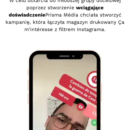
W celu dotarcia do młodszej grupy docelowej
poprzez stworzenie
wciągające
doświadczenie
Prisma Média chciała stworzyć
kampanię, która łączyła magazyn drukowany Ça
m'intéresse z filtrem Instagrama.