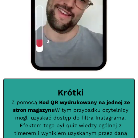
Krótki
Z pomocą
Kod QR wydrukowany na jednej ze
stron magazynu
W tym przypadku czytelnicy
mogli uzyskać dostęp do filtra Instagrama.
Efektem tego był quiz wiedzy ogólnej z
timerem i wynikiem uzyskanym przez daną