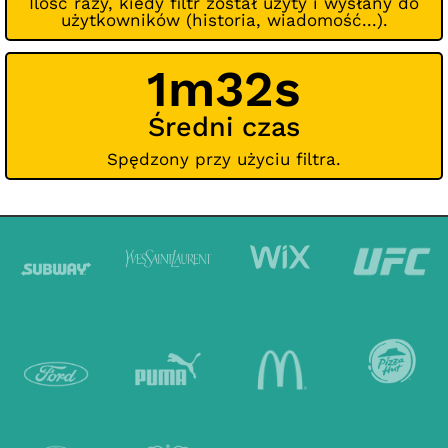
Ilość razy, kiedy filtr został użyty i wysłany do
użytkowników (historia, wiadomość...).
1m32s
Średni czas
Spędzony przy użyciu filtra.