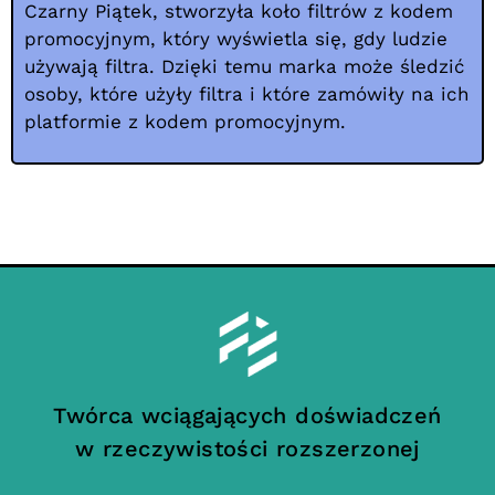
Czarny Piątek, stworzyła koło filtrów z kodem
promocyjnym, który wyświetla się, gdy ludzie
używają filtra. Dzięki temu marka może śledzić
osoby, które użyły filtra i które zamówiły na ich
platformie z kodem promocyjnym.
Twórca wciągających doświadczeń
w rzeczywistości rozszerzonej