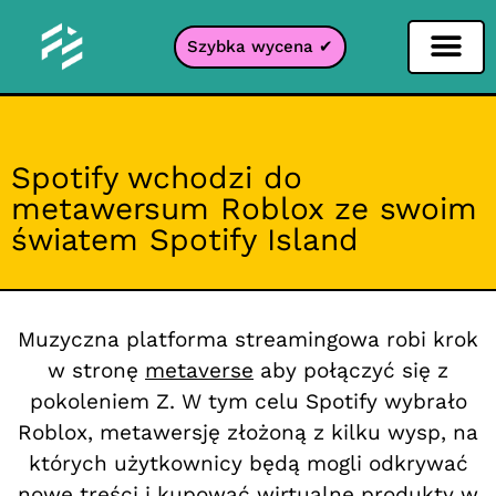
Szybka wycena ✔
Filtr portali
Spotify wchodzi do
metawersum Roblox ze swoim
światem Spotify Island
Muzyczna platforma streamingowa robi krok
w stronę
metaverse
aby połączyć się z
pokoleniem Z. W tym celu Spotify wybrało
Roblox, metawersję złożoną z kilku wysp, na
których użytkownicy będą mogli odkrywać
nowe treści i kupować wirtualne produkty w