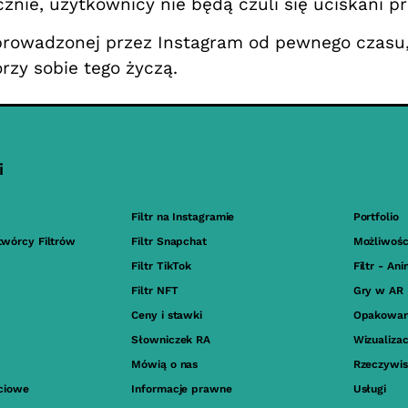
cznie, użytkownicy nie będą czuli się uciskani p
wprowadzonej przez Instagram od pewnego czasu,
rzy sobie tego życzą.
i
Filtr na Instagramie
Portfolio
twórcy Filtrów
Filtr Snapchat
Możliwośc
Filtr TikTok
Filtr - An
Filtr NFT
Gry w AR
Ceny i stawki
Opakowan
Słowniczek RA
Wizualiza
Mówią o nas
Rzeczywis
ściowe
Informacje prawne
Usługi