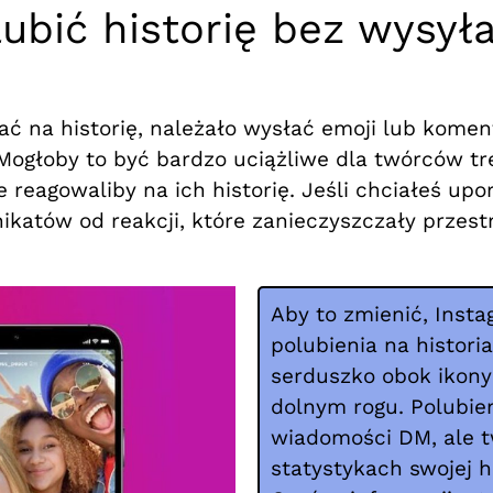
ubić historię bez wysył
wać na historię, należało wysłać emoji lub kom
 Mogłoby to być bardzo uciążliwe dla twórców tr
 reagowaliby na ich historię. Jeśli chciałeś u
atów od reakcji, które zanieczyszczały przestr
Aby to zmienić, Inst
polubienia na histori
serduszko obok ikon
dolnym rogu. Polubien
wiadomości DM, ale 
statystykach swojej hi