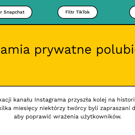
tr Snapchat
Filtr TikTok
amia prywatne polubie
kacji kanału Instagrama przyszła kolej na histor
kilka miesięcy niektórzy twórcy byli zapraszani d
aby poprawić wrażenia użytkowników.