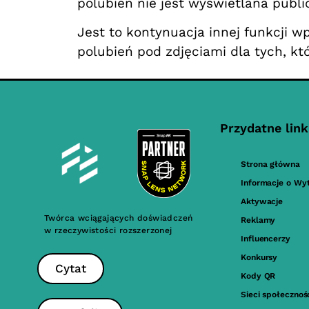
polubień nie jest wyświetlana publi
Jest to kontynuacja innej funkcji 
polubień pod zdjęciami dla tych, któ
Przydatne link
Strona główna
Informacje o Wy
Aktywacje
Twórca wciągających doświadczeń
Reklamy
w rzeczywistości rozszerzonej
Influencerzy
Konkursy
Cytat
Kody QR
Sieci społeczno