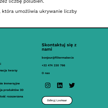
rzez liczbę polubień.
 która umożliwia ukrywanie liczby
Skontaktuj się z
nami
bonjour@filtermaker.io
i
+32 474 230 766
imacja twarzy
O nas
ie immersyjne
cja produktów 3D
tość rozszerzona
Odkryj Lookaar