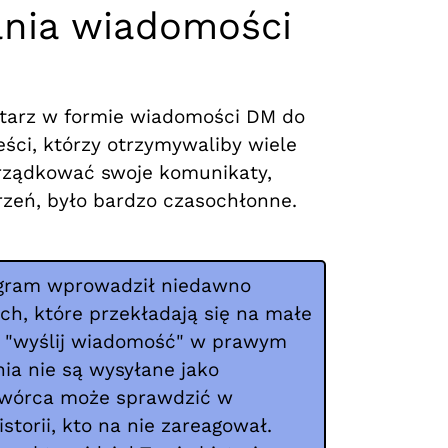
ania wiadomości
entarz w formie wiadomości DM do
eści, którzy otrzymywaliby wiele
porządkować swoje komunikaty,
zeń, było bardzo czasochłonne.
agram wprowadził niedawno
ach, które przekładają się na małe
y "wyślij wiadomość" w prawym
ia nie są wysyłane jako
twórca może sprawdzić w
storii, kto na nie zareagował.