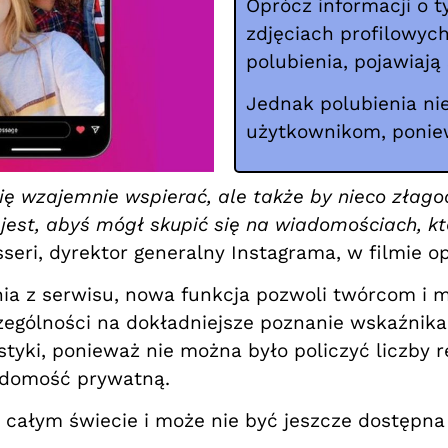
Oprócz informacji o ty
zdjęciach profilowyc
polubienia, pojawiają
Jednak polubienia ni
użytkownikom, ponie
się wzajemnie wspierać, ale także by nieco złago
jest, abyś mógł skupić się na wiadomościach, k
eri, dyrektor generalny Instagrama, w filmie o
ia z serwisu, nowa funkcja pozwoli twórcom i 
zczególności na dokładniejsze poznanie wskaźnik
tyki, ponieważ nie można było policzyć liczby rea
iadomość prywatną.
 całym świecie i może nie być jeszcze dostępna