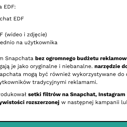
la EDF:
pchat EDF
 (wideo i zdjęcie)
ednio na użytkownika
rom Snapchata
bez ogromnego budżetu reklamow
ają je jako oryginalne i niebanalne.
narzędzie d
napchata mogą być również wykorzystywane do dz
ytkowników tradycyjnymi reklamami.
rodukował
setki filtrów na Snapchat, Instagram 
zywistości rozszerzonej
w następnej kampanii lub