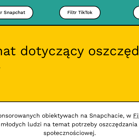
tr Snapchat
Filtr TikTok
hat dotyczący oszczędz
a
ponsorowanych obiektywach na Snapchacie, w
F
młodych ludzi na temat potrzeby oszczędzania e
społecznościowej.