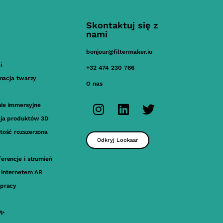
Skontaktuj się z
nami
bonjour@filtermaker.io
i
+32 474 230 766
imacja twarzy
O nas
ie immersyjne
cja produktów 3D
tość rozszerzona
Odkryj Lookaar
erencje i strumień
a Internetem AR
pracy
 ✨