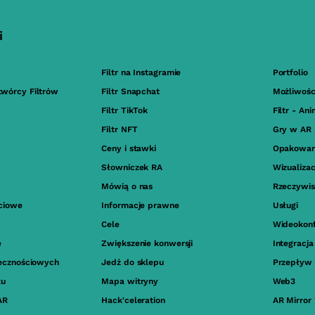
i
Filtr na Instagramie
Portfolio
twórcy Filtrów
Filtr Snapchat
Możliwośc
Filtr TikTok
Filtr - An
Filtr NFT
Gry w AR
Ceny i stawki
Opakowan
Słowniczek RA
Wizualiza
Mówią o nas
Rzeczywis
ściowe
Informacje prawne
Usługi
Cele
Wideokonf
e
Zwiększenie konwersji
Integracj
ołecznościowych
Jedź do sklepu
Przepływ 
ku
Mapa witryny
Web3
AR
Hack'celeration
AR Mirror