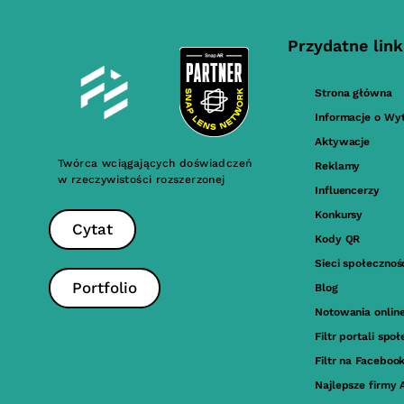
Przydatne link
Strona główna
Informacje o Wy
Aktywacje
Twórca wciągających doświadczeń
Reklamy
w rzeczywistości rozszerzonej
Influencerzy
Konkursy
Cytat
Kody QR
Sieci społeczno
Portfolio
Blog
Notowania onlin
Filtr portali sp
Filtr na Faceboo
Najlepsze firmy 