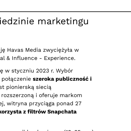
iedzinie marketingu
ę Havas Media zwyciężyła w
al & Influence - Experience.
ę w styczniu 2023 r. Wybór
a połączenie
szeroka publiczność i
t pionierską siecią
 rozszerzoną i oferuje markom
ej, witryna przyciąga ponad 27
rzysta z filtrów Snapchata