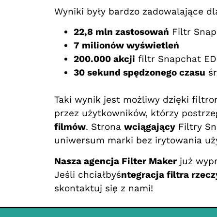
Wyniki były bardzo zadowalające d
22,8 mln zastosowań
Filtr Sna
7 milionów wyświetleń
200.000 akcji
filtr Snapchat EDF
30 sekund spędzonego czasu
śr
Taki wynik jest możliwy dzięki filt
przez użytkowników, którzy postrzeg
filmów
. Strona
wciągający
Filtry S
uniwersum marki bez irytowania uż
Nasza agencja Filter Maker
już wyp
Jeśli chciałbyś
ntegracja filtra rzec
skontaktuj się z nami!