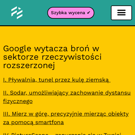
Szybka wycena ✔
Filtr portali
Google wytacza broń w
sektorze rzeczywistości
rozszerzonej
I. Pływalnia, tunel przez kulę ziemską
II. Sodar, umożliwiający zachowanie dystansu
fizycznego
III. Mierz w górę, precyzyjnie mierząc obiekty
za pomocą smartfona