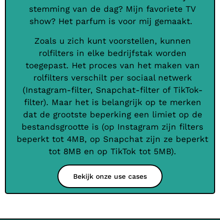
stemming van de dag? Mijn favoriete TV
show? Het parfum is voor mij gemaakt.
Zoals u zich kunt voorstellen, kunnen
rolfilters in elke bedrijfstak worden
toegepast. Het proces van het maken van
rolfilters verschilt per sociaal netwerk
(Instagram-filter, Snapchat-filter of TikTok-
filter). Maar het is belangrijk op te merken
dat de grootste beperking een limiet op de
bestandsgrootte is (op Instagram zijn filters
beperkt tot 4MB, op Snapchat zijn ze beperkt
tot 8MB en op TikTok tot 5MB).
Bekijk onze use cases