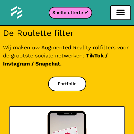
Snelle offerte ✔
Sociale netwerken filter
Instagram filter
Snapchat filter
TikTok filter
De Roulette filter
Wij maken uw Augmented Reality rolfilters voor
de grootste sociale netwerken:
TikTok /
Instagram / Snapchat.
Portfolio