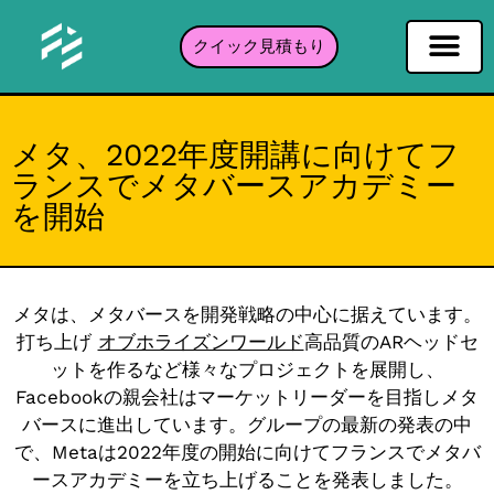
クイック見積もり
ソーシャルネットワーキングフィルタ
インスタグラムフィルター
Snapchatフィルター
TikTokフィルター
ポートフォリオ
メタ、2022年度開講に向けてフ
ランスでメタバースアカデミー
を開始
メタは、メタバースを開発戦略の中心に据えています。
打ち上げ
オブホライズンワールド
高品質のARヘッドセ
ットを作るなど様々なプロジェクトを展開し、
Facebookの親会社はマーケットリーダーを目指しメタ
バースに進出しています。グループの最新の発表の中
で、Metaは2022年度の開始に向けてフランスでメタバ
ースアカデミーを立ち上げることを発表しました。