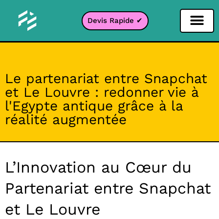
Devis Rapide ✔
Filtre Réseaux sociaux
Filtre Instagr
Filtre Snapcha
Filtre TikTok
Le partenariat entre Snapchat
et Le Louvre : redonner vie à
l'Egypte antique grâce à la
réalité augmentée
L’Innovation au Cœur du
Partenariat entre Snapchat
et Le Louvre