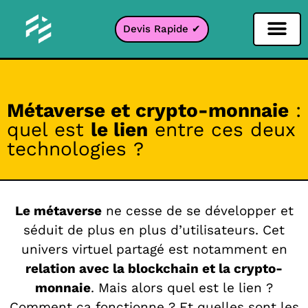
Devis Rapide ✔
Filtre Réseaux sociaux
Filtre Instagr
Filtre Snapcha
Filtre TikTok
Métaverse et crypto-monnaie
:
quel est
le lien
entre ces deux
technologies ?
Le métaverse
ne cesse de se développer et
séduit de plus en plus d’utilisateurs. Cet
univers virtuel partagé est notamment en
relation avec la blockchain et la crypto-
monnaie
. Mais alors quel est le lien ?
Comment ça fonctionne ? Et quelles sont les