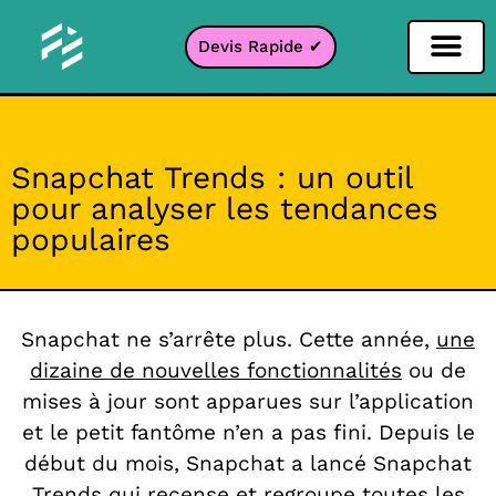
Devis Rapide ✔
Filtre Réseaux sociaux
Filtre Instagr
Filtre Snapcha
Filtre TikTok
Snapchat Trends : un outil
pour analyser les tendances
populaires
Snapchat ne s’arrête plus. Cette année,
une
dizaine de nouvelles fonctionnalités
ou de
mises à jour sont apparues sur l’application
et le petit fantôme n’en a pas fini. Depuis le
début du mois, Snapchat a lancé Snapchat
Trends qui recense et regroupe toutes les