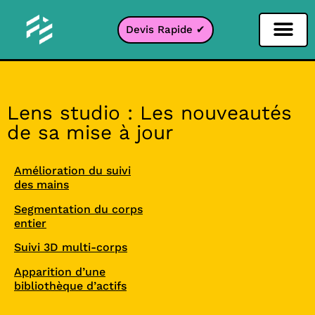
Devis Rapide ✔
Filtre Réseaux sociaux
Filtre Instagr
Filtre Snapcha
Filtre TikTok
Lens studio : Les nouveautés
de sa mise à jour
Amélioration du suivi
des mains
Segmentation du corps
entier
Suivi 3D multi-corps
Apparition d’une
bibliothèque d’actifs