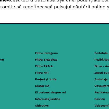
omite să redefinească peisajul căutării online și
Filtru Instagram
Portofoliu
ker
Filtru Snapchat
Posibilităț
Filtru TikTok
Filtru - A
Filtru NFT
Jocuri cu
Prețuri și tarife
Ambalaje 
Glosar RA
Vizualizar
Ei vorbesc despre noi
Realitate
Informații juridice
Servicii
Obiective
Videoconfe