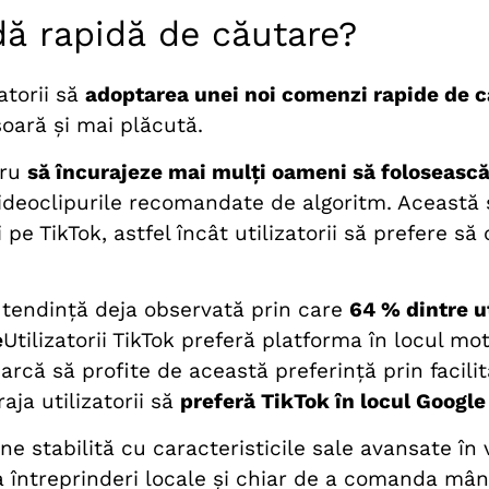
ă rapidă de căutare?
atorii să
adoptarea unei noi comenzi rapide de 
oară și mai plăcută.
tru
să încurajeze mai mulți oameni să folosească
videoclipurile recomandate de algoritm. Această
pe TikTok, astfel încât utilizatorii să prefere să 
o tendință deja observată prin care
64 % dintre ut
e
Utilizatorii TikTok preferă platforma în locul mo
rcă să profite de această preferință prin facilit
aja utilizatorii să
preferă TikTok în locul Google 
ne stabilită cu caracteristicile sale avansate în 
uta întreprinderi locale și chiar de a comanda mâ