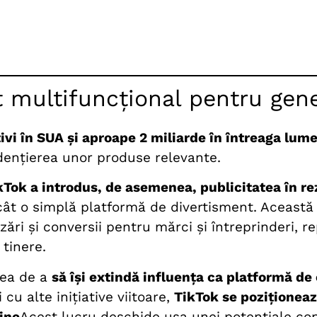
 multifuncțional pentru gene
tivi în SUA și aproape 2 miliarde în întreaga lum
dențierea unor produse relevante.
kTok a introdus, de asemenea, publicitatea în rez
ât o simplă platformă de divertisment. Această 
ări și conversii pentru mărci și întreprinderi, r
 tinere.
rea de a
să își extindă influența ca platformă de
cu alte inițiative viitoare,
TikTok se poziționeaz
ine
Acest lucru deschide ușa unei potențiale co