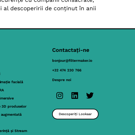
 al descoperirii de conținut în anii
Contactați-ne
bonjour@filtermaker.io
+32 474 230 766
i
Despre noi
nimație facială
 RA
imersive
e 3D produselor
Descoperiți Lookaar
a augmentată
rință și Stream