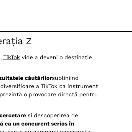
rația Z
e
,
TikTok
vi
de a deveni o destinație
ultatele căutărilor
subliniind
diversificare a TikTok ca instrument
eprezintă o provocare directă pentru
 cercetare
și descoperirea de
ă ca un concurent serios în
ncurențe cu companii consacrate,