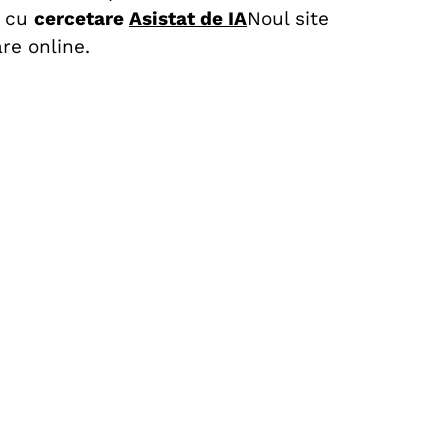
a cu
cercetare
Asistat de IA
Noul site
re online.