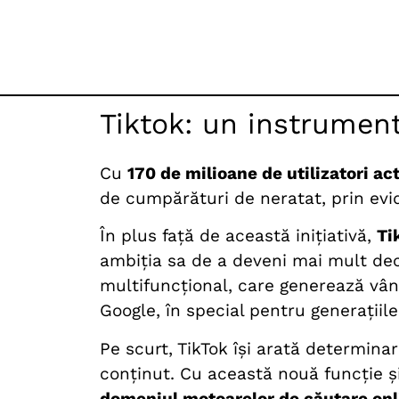
Tiktok: un instrument
Cu
170 de milioane de utilizatori ac
de cumpărături de neratat, prin evi
În plus față de această inițiativă,
Ti
ambiția sa de a deveni mai mult dec
multifuncțional, care generează vânz
Google, în special pentru generațiile
Pe scurt, TikTok își arată determina
conținut. Cu această nouă funcție și 
domeniul motoarelor de căutare onl