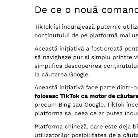
De ce o nouă comand
TikTok
își încurajează puternic utiliz
conținutului de pe platformă mai uș
Această inițiativă a fost creată pen
să navigheze pur și simplu printre 
simplifica descoperirea conținutului 
la căutarea Google.
Această inițiativă face parte dintr-
folosesc TikTok ca motor de căutar
precum Bing sau Google. TikTok încea
platforma sa, ceea ce ar putea încur
Platforma chineză, care este deja bi
utilizatorilor posibilitatea de a că