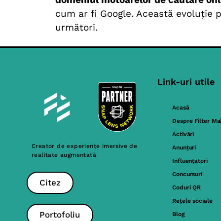
cum ar fi Google. Această evoluție pr
următori.
Link-uri utile
Acasă
Despre Filter Ma
Activări
Creator de experiențe imersive de
Anunțuri
realitate augmentată
Influențatori
Concursuri
Citez
Coduri QR
Rețele sociale
Portofoliu
Blog