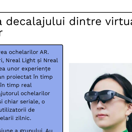
decalajului dintre virtua
r
rea ochelarilor AR.
, Nreal Light și Nreal
rea unor experiențe
an proiectat în timp
în timp real
jutorul ochelarilor
i chiar seriale, o
tilizatorii de
elarii zilnic.
siune a grupului. Au