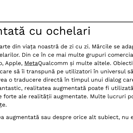
tată cu ochelari
e din viața noastră de zi cu zi. Mărcile se adapt
elarilor. Din ce în ce mai multe grupuri comercia
o, Apple,
Meta
Qualcomm și multe altele. Obiectiv
are să îi transpună pe utilizatori în universul să
vea o traducere directă în timpul unui dialog care
antastic, realitatea augmentată poate fi utilizată
 forte ale realității augmentate. Multe lucruri pot
nțe.
ea augmentată sau despre orice alt subiect, nu e