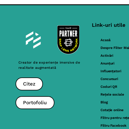
Link-uri utile
Acasă
Despre Filter Ma
Activări
Creator de experiențe imersive de
Anunțuri
realitate augmentată
Influențatori
Concursuri
Citez
Coduri QR
Rețele sociale
Portofoliu
Blog
Cotație online
Filtru pentru reț
Filtru Facebook