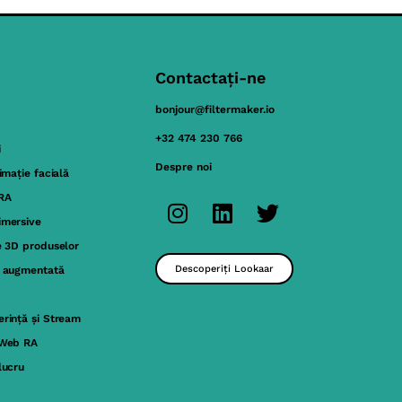
Contactați-ne
bonjour@filtermaker.io
+32 474 230 766
i
Despre noi
nimație facială
 RA
imersive
e 3D produselor
Descoperiți Lookaar
a augmentată
rință și Stream
 Web RA
lucru