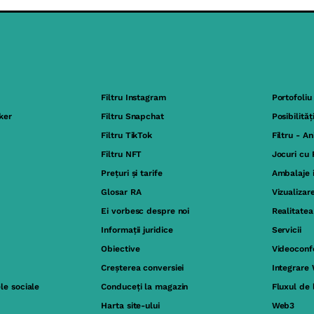
Filtru Instagram
Portofoliu
ker
Filtru Snapchat
Posibilităț
Filtru TikTok
Filtru - A
Filtru NFT
Jocuri cu
Prețuri și tarife
Ambalaje 
Glosar RA
Vizualizar
Ei vorbesc despre noi
Realitate
Informații juridice
Servicii
Obiective
Videoconfe
Creșterea conversiei
Integrare
ele sociale
Conduceți la magazin
Fluxul de 
Harta site-ului
Web3