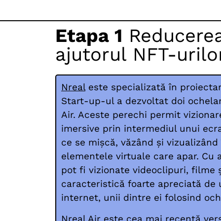
Etapa 1
Reducerea 
ajutorul NFT-urilo
Nreal
este specializată în proiecta
Start-up-ul a dezvoltat doi ochelari
Air. Aceste perechi permit viziona
imersive prin intermediul unui ecr
ce se mișcă, văzând și vizualizând 
elementele virtuale care apar. Cu a
pot fi vizionate videoclipuri, filme ș
caracteristică foarte apreciată de u
internet, unii dintre ei folosind och
Nreal Air este cea mai recentă ver