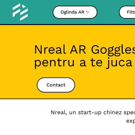
Oglinda AR ✨
Fil
Nreal AR Goggle
pentru a te juca
Contact
Nreal, un start-up chinez spec
exp