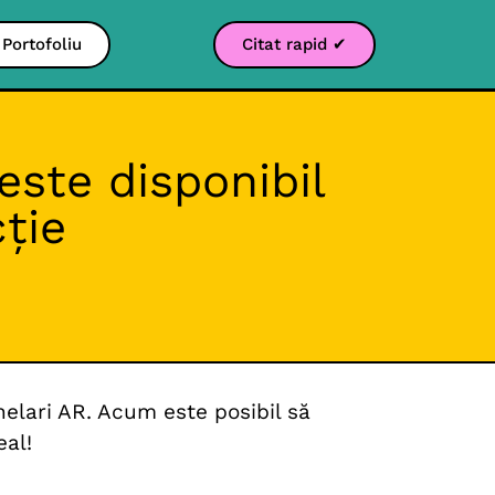
Portofoliu
Citat rapid ✔
ste disponibil
ție
helari AR. Acum este posibil să
eal!