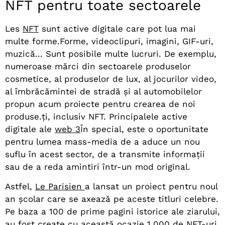
NFT pentru toate sectoarele
L
es
NFT
sunt active digitale care pot lua mai
multe forme.
Forme, videoclipuri, imagini, GIF-uri,
muzică... Sunt posibile multe lucruri. De exemplu,
numeroase mărci din sectoarele produselor
cosmetice, al produselor de lux, al jocurilor video,
al îmbrăcămintei de stradă și al automobilelor
propun acum proiecte pentru crearea de noi
produse.
ți, inclusiv NFT. Principalele active
digitale ale
web 3
În special, este o oportunitate
pentru lumea mass-media de a aduce un nou
suflu în acest sector, de a transmite informații
sau de a reda amintiri într-un mod original.
Astfel,
Le Parisien
a lansat un proiect pentru noul
an școlar care se axează pe aceste titluri celebre.
Pe baza a 100 de prime pagini istorice ale ziarului,
au fost create cu această ocazie 1.000 de NFT-uri