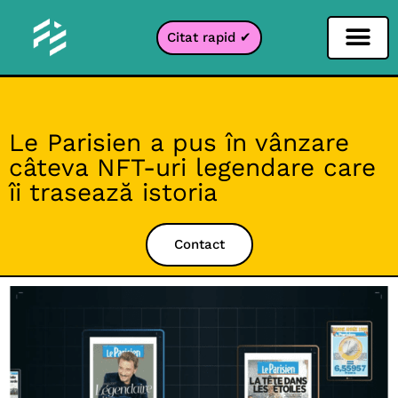
Citat rapid ✔
Filtru pentru rețele sociale
Filtru Instagr
Filtru Snapcha
Filtru TikTok
Le Parisien a pus în vânzare
câteva NFT-uri legendare care
îi trasează istoria
Contact