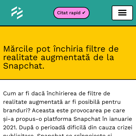
Citat rapid ✔
Filtru pentru rețele sociale
Filtru Instagr
Filtru Snapcha
Filtru TikTok
Mărcile pot închiria filtre de
realitate augmentată de la
Snapchat.
Cum ar fi dacă închirierea de filtre de
realitate augmentată ar fi posibilă pentru
branduri? Aceasta este provocarea pe care
și-a propus-o platforma Snapchat în ianuarie
2021. După o perioadă dificilă din cauza crizei
publicitare, Snapchat se reînnoiește și