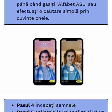
până când găsiți "Alfabet ASL" sau
efectuați o căutare simplă prin
cuvinte cheie.
Pasul 4
Începeți semnele