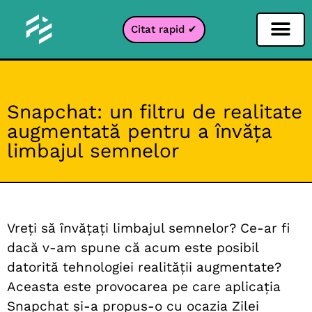
Citat rapid ✔
Filtru pentru rețele sociale
Filtru Instagr
Filtru Snapcha
Filtru TikTok
Snapchat: un filtru de realitate
augmentată pentru a învăța
limbajul semnelor
Vreți să învățați limbajul semnelor? Ce-ar fi
dacă v-am spune că acum este posibil
datorită tehnologiei realității augmentate?
Aceasta este provocarea pe care aplicația
Snapchat și-a propus-o cu ocazia Zilei