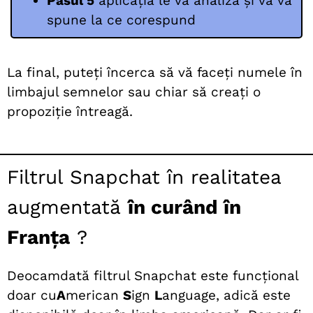
Pasul 5
aplicația le va analiza și vă va
spune la ce corespund
La final, puteți încerca să vă faceți numele în
limbajul semnelor sau chiar să creați o
propoziție întreagă.
Filtrul Snapchat în realitatea
augmentată
în curând în
Franța
?
Deocamdată filtrul Snapchat este funcțional
doar cu
A
merican
S
ign
L
anguage, adică este