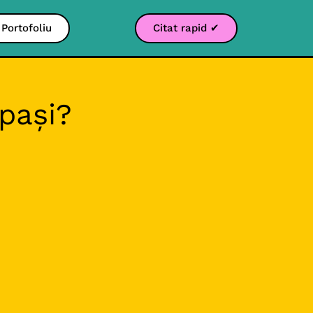
Portofoliu
Citat rapid ✔
pași?