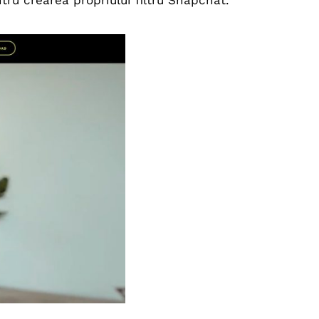
ntru crearea propriului filtru Snapchat.