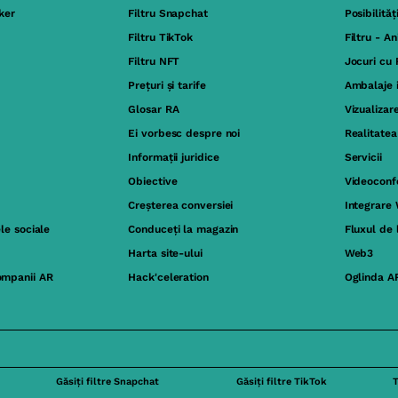
ker
Filtru Snapchat
Posibilităț
Filtru TikTok
Filtru - A
Filtru NFT
Jocuri cu
Prețuri și tarife
Ambalaje 
Glosar RA
Vizualizar
Ei vorbesc despre noi
Realitate
Informații juridice
Servicii
Obiective
Videoconfe
Creșterea conversiei
Integrare
ele sociale
Conduceți la magazin
Fluxul de 
Harta site-ului
Web3
ompanii AR
Hack'celeration
Oglinda A
Găsiți filtre Snapchat
Găsiți filtre TikTok