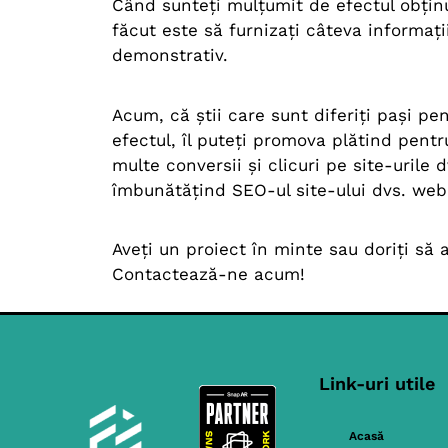
Când sunteți mulțumit de efectul obțin
făcut este să furnizați câteva informați
demonstrativ.
Acum, că știi care sunt diferiți pași pe
efectul, îl puteți promova plătind pent
multe conversii și clicuri pe site-uril
îmbunătățind SEO-ul site-ului dvs. web 
Aveți un proiect în minte sau doriți să 
Contactează-ne acum!
Link-uri utile
Acasă