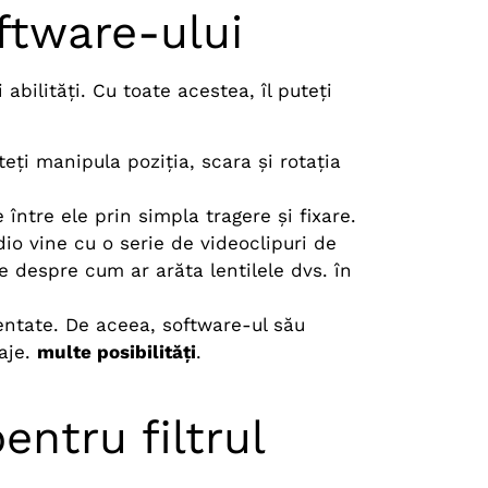
ftware-ului
bilități. Cu toate acestea, îl puteți
.
teți manipula poziția, scara și rotația
între ele prin simpla tragere și fixare.
o vine cu o serie de videoclipuri de
e despre cum ar arăta lentilele dvs. în
mentate. De aceea, software-ul său
taje.
multe posibilități
.
entru filtrul