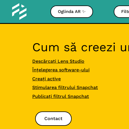
Oglinda AR ✨
Fil
Cum să creezi un
Descărcați Lens Studio
Înțelegerea software-ului
Creați active
Stimularea filtrului Snapchat
Publicați filtrul Snapchat
Contact