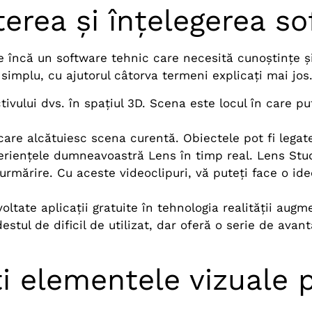
erea și înțelegerea so
încă un software tehnic care necesită cunoștințe și a
 simplu, cu ajutorul câtorva termeni explicați mai jos
ivului dvs. în spațiul 3D. Scena este locul în care pu
are alcătuiesc scena curentă. Obiectele pot fi legate 
riențele dumneavoastră Lens în timp real. Lens Studi
urmărire. Cu aceste videoclipuri, vă puteți face o ide
ltate aplicații gratuite în tehnologia realității aug
stul de dificil de utilizat, dar oferă o serie de avan
i elementele vizuale p