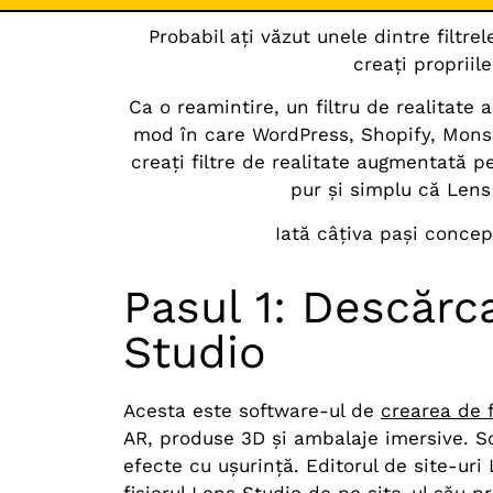
Probabil ați văzut unele dintre filtr
creați propriil
Ca o reamintire, un filtru de realitate
mod în care WordPress, Shopify, Monsi
creați filtre de realitate augmentată p
pur și simplu că Lens
Iată câțiva pași concep
Pasul 1: Descărc
Studio
Acesta este software-ul de
crearea de 
AR, produse 3D și ambalaje imersive. So
efecte cu ușurință. Editorul de site-ur