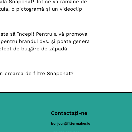
ală Snapchat! Tot ce vă rămâne de
tuia, o pictogramă și un videoclip
 este să începi! Pentru a vă promova
ă pentru brandul dvs. și poate genera
 efect de bulgăre de zăpadă,
în crearea de filtre Snapchat?
Contactați-ne
bonjour@filtermaker.io