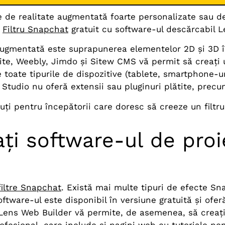
ele de realitate augmentată foarte personalizate sau
e
Filtru Snapchat
gratuit cu software-ul descărcabil 
 augmentată este suprapunerea elementelor 2D și 3D în m
te, Weebly, Jimdo și Sitew CMS vă permit să creați 
e toate tipurile de dispozitive (tablete, smartphone-ur
 Studio nu oferă extensii sau pluginuri plătite, prec
uți pentru începătorii care doresc să creeze un filt
ați software-ul de pro
filtre Snapchat
. Există mai multe tipuri de efecte Sna
ftware-ul este disponibil în versiune gratuită și of
i Lens Web Builder vă permite, de asemenea, să creați