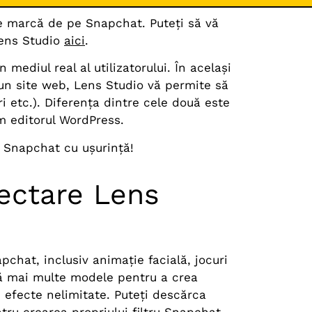
 de marcă de pe Snapchat. Puteți să vă
Lens Studio
aici
.
ediul real al utilizatorului. În același
un site web, Lens Studio vă permite să
i etc.). Diferența dintre cele două este
um editorul WordPress.
ru Snapchat cu ușurință!
iectare Lens
pchat, inclusiv animație facială, jocuri
eră mai multe modele pentru a crea
 efecte nelimitate. Puteți descărca