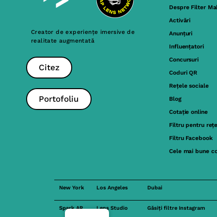
Despre Filter Ma
Activări
Creator de experiențe imersive de
Anunțuri
realitate augmentată
Influențatori
Concursuri
Citez
Coduri QR
Rețele sociale
Portofoliu
Blog
Cotație online
Filtru pentru reț
Filtru Facebook
Cele mai bune c
New York
Los Angeles
Dubai
Spark AR
Lens Studio
Găsiți filtre Instagram