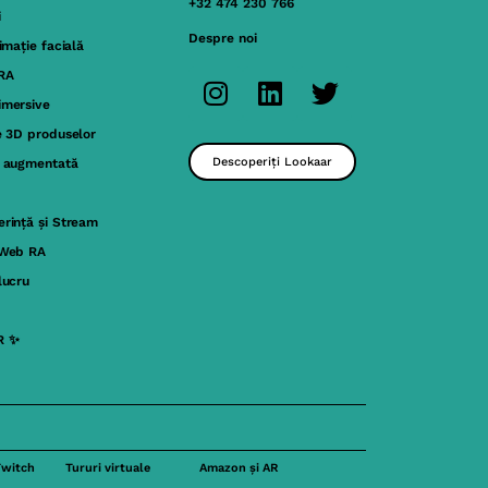
+32 474 230 766
i
Despre noi
nimație facială
 RA
imersive
e 3D produselor
Descoperiți Lookaar
a augmentată
rință și Stream
 Web RA
lucru
R ✨
Twitch
Tururi virtuale
Amazon și AR