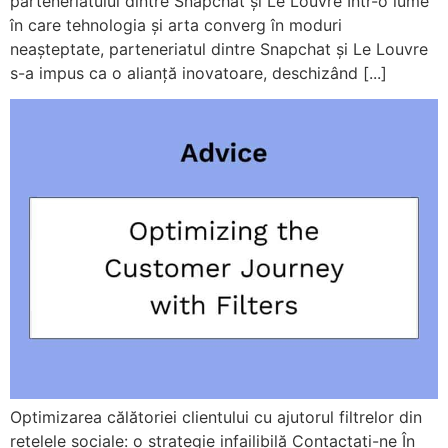
parteneriatului dintre Snapchat și Le Louvre Într-o lume
în care tehnologia și arta converg în moduri
neașteptate, parteneriatul dintre Snapchat și Le Louvre
s-a impus ca o alianță inovatoare, deschizând [...]
Optimizarea călătoriei clientului cu ajutorul filtrelor din
rețelele sociale: o strategie infailibilă Contactați-ne În