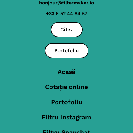
bonjour@filtermaker.io
+33 6 52 44 84 57
Citez
Portofoliu
Acasă
Cotație online
Portofoliu
Filtru Instagram
Filtru Snapchat