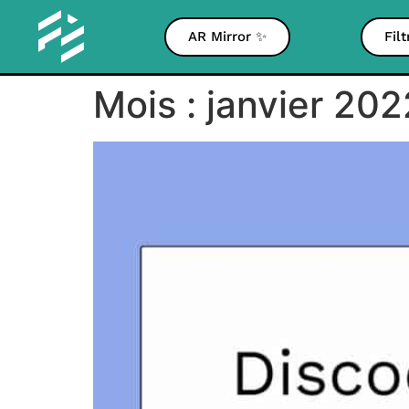
AR Mirror ✨
Fil
Mois :
janvier 202