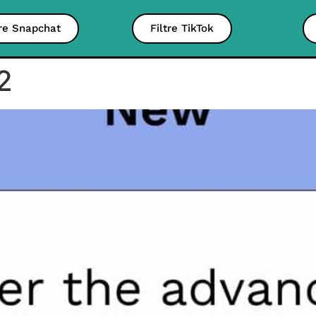
tre Snapchat
Filtre TikTok
2