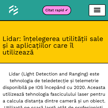
Citat rapid ✔
Filtru pentru rețele sociale
Filtru Instagr
Filtru Snapcha
Filtru TikTok
Lidar: înțelegerea utilității sale
și a aplicațiilor care îl
utilizează
Lidar (Light Detection and Ranging) este
tehnologia de teledetecție și telemetrie
disponibilă pe IOS începând cu 2020. Aceasta
utilizează tehnologia fasciculului laser pentru
a calcula distanța dintre cameră și un obiect.
Utilizată pe scară largă atât de profesioniști,