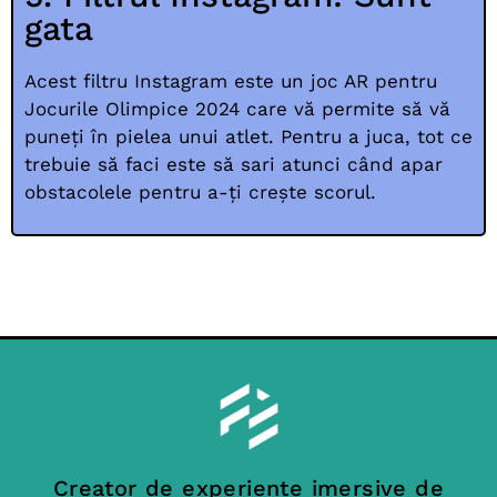
gata
Acest filtru Instagram este un joc AR pentru
Jocurile Olimpice 2024 care vă permite să vă
puneți în pielea unui atlet. Pentru a juca, tot ce
trebuie să faci este să sari atunci când apar
obstacolele pentru a-ți crește scorul.
Creator de experiențe imersive de