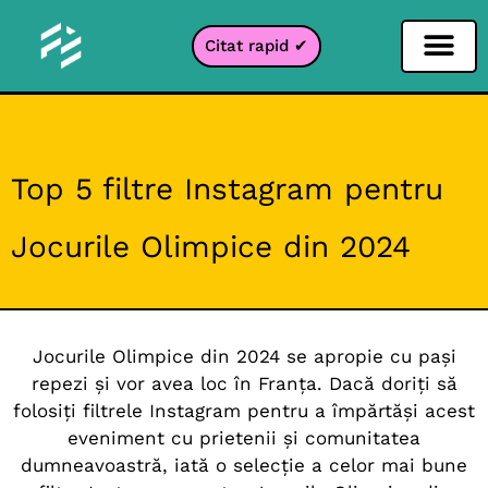
Citat rapid ✔
Filtru pentru rețele sociale
Filtru Instagr
Filtru Snapcha
Filtru TikTok
Top 5 filtre Instagram pentru
Jocurile Olimpice din 2024
Jocurile Olimpice din 2024 se apropie cu pași
repezi și vor avea loc în Franța. Dacă doriți să
folosiți filtrele Instagram pentru a împărtăși acest
eveniment cu prietenii și comunitatea
dumneavoastră, iată o selecție a celor mai bune