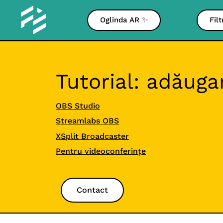
Oglinda AR ✨
Fil
Tutorial: adăuga
OBS Studio
Streamlabs OBS
XSplit Broadcaster
Pentru videoconferințe
Contact