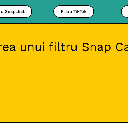
tru Snapchat
Filtru TikTok
rea unui filtru Snap 