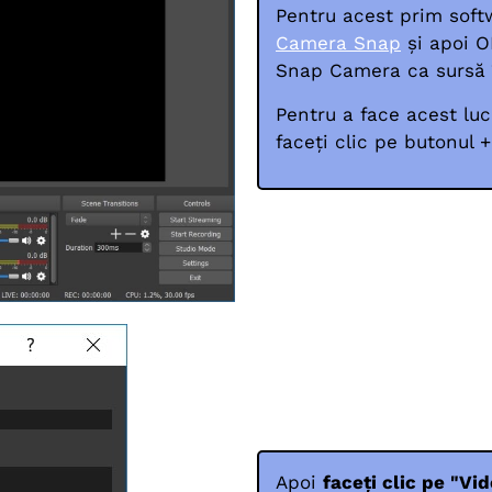
Pentru acest prim softw
Camera Snap
și apoi O
Snap Camera ca sursă 
Pentru a face acest luc
faceți clic pe butonul 
Apoi
faceți clic pe "Vi