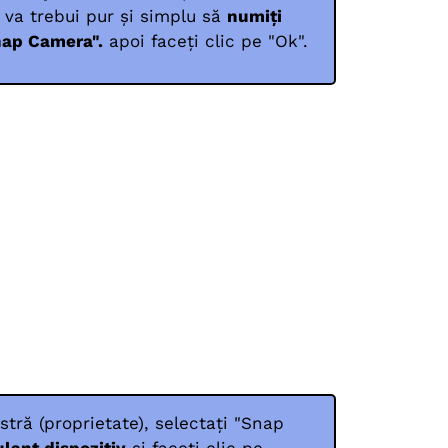
 va trebui pur și simplu să
numiți
nap Camera".
apoi faceți clic pe "Ok".
tră (proprietate), selectați "Snap
lant dispozitiv
și faceți clic pe