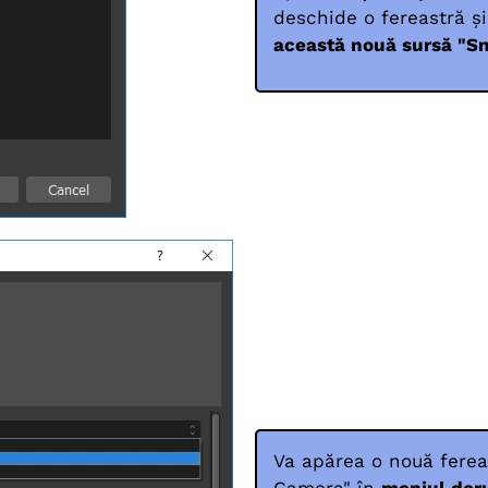
deschide o fereastră și
această nouă sursă "S
Va apărea o nouă fereas
Camera" în
meniul deru