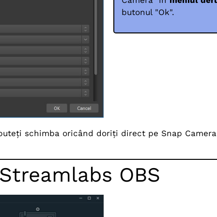
butonul "Ok".
l puteți schimba oricând doriți direct pe Snap Camera
 Streamlabs OBS