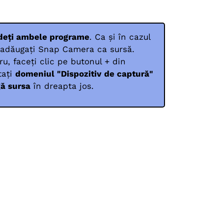
deți ambele programe
. Ca și în cazul
 adăugați Snap Camera ca sursă.
ru, faceți clic pe butonul + din
tați
domeniul "Dispozitiv de captură"
ă sursa
în dreapta jos.