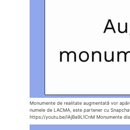
Monumente de realitate augmentată vor apăre
numele de LACMA, este partener cu Snapchat 
https://youtu.be/lAjBa9L1CnM Monumente dispo