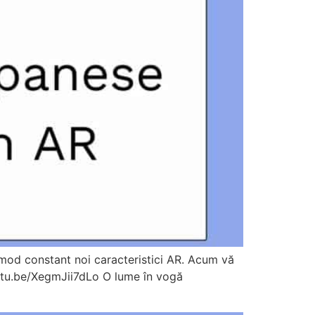
mod constant noi caracteristici AR. Acum vă
youtu.be/XegmJii7dLo O lume în vogă