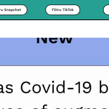
tru Snapchat
Filtru TikTok