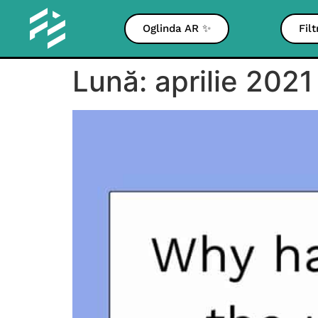
Oglinda AR ✨
Fil
Lună:
aprilie 2021