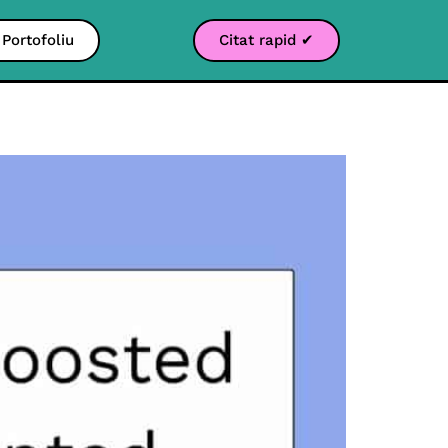
Portofoliu
Citat rapid ✔