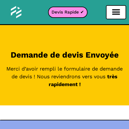
Devis Rapide ✔
Filtre Réseaux sociaux
Filtre Instagr
Filtre Snapcha
Filtre TikTok
Demande de devis Envoyée
Merci d’avoir rempli le formulaire de demande
de devis ! Nous reviendrons vers vous
très
rapidement !