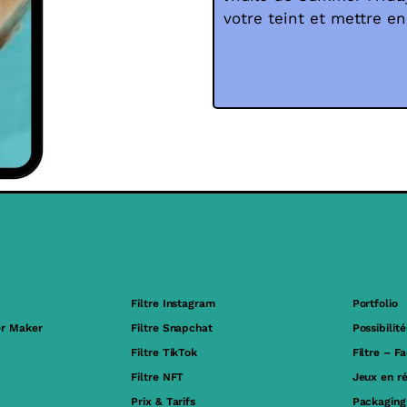
votre teint et mettre e
Filtre Instagram
Portfolio
er Maker
Filtre Snapchat
Possibilité
Filtre TikTok
Filtre – F
Filtre NFT
Jeux en r
Prix & Tarifs
Packaging