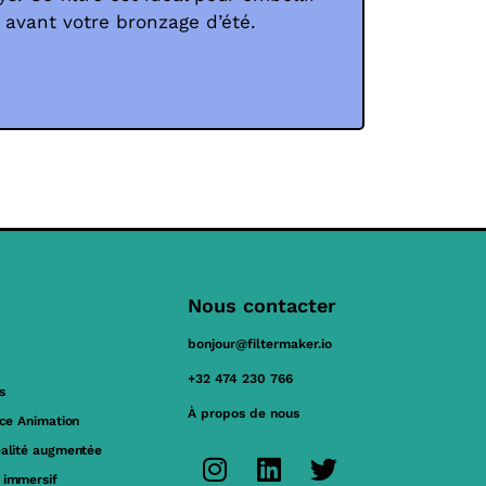
n avant votre bronzage d’été.
Nous contacter
bonjour@filtermaker.io
+32 474 230 766
s
À propos de nous
ace Animation
éalité augmentée
 immersif