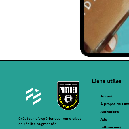
Liens utiles
Accueil
À propos de Filt
Activations
Créateur d’expériences immersives
Ads
en réalité augmentée
Influenceurs