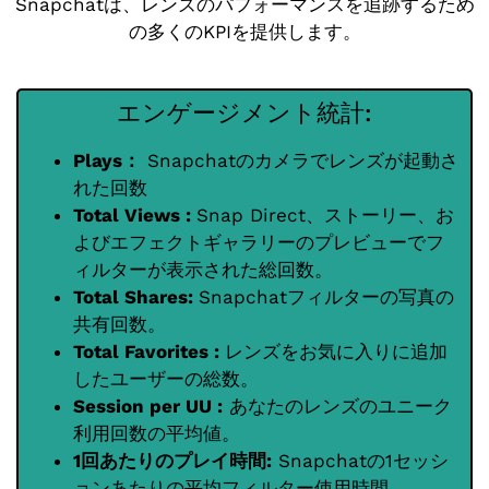
Snapchatは、レンズのパフォーマンスを追跡するため
の多くのKPIを提供します。
エンゲージメント統計:
Plays：
Snapchatのカメラでレンズが起動さ
れた回数
Total Views :
Snap Direct、ストーリー、お
よびエフェクトギャラリーのプレビューでフ
ィルターが表示された総回数。
Total Shares:
Snapchatフィルターの写真の
共有回数。
Total Favorites :
レンズをお気に入りに追加
したユーザーの総数。
Session per UU :
あなたのレンズのユニーク
利用回数の平均値。
1回あたりのプレイ時間:
Snapchatの1セッシ
ョンあたりの平均フィルター使用時間。