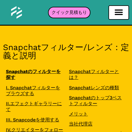
クイック見積もり
ソーシャルネットワーキングフィルタ
インスタグラムフィルター
Snapchatフィルター
TikTokフィルター
ポートフォリオ
Snapchatフィルター/レンズ：定
義と説明
Snapchatのフィルターを
Snapchatフィルターと
探す
は？
I. Snapchatフィルターを
Snapchatレンズの種類
ブラウズする
Snapchatのトップ3ベス
II.エフェクトギャラリーに
トフィルター
て
メリット
III. Snapcodeを使用する
当社代理店
IV.クリエイターをフォロー